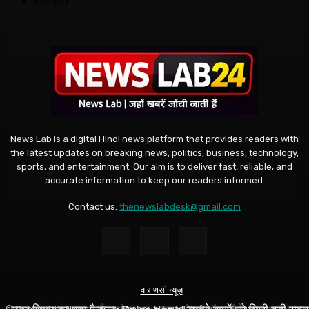
राजनीती
7
News Lab is a digital Hindi news platform that provides readers with
the latest updates on breaking news, politics, business, technology,
sports, and entertainment. Our aim is to deliver fast, reliable, and
accurate information to keep our readers informed.
Contact us:
thenewslabdesk@gmail.com
वाराणसी न्यूज़
वाराणसी न्यूज़
वाराणसी न्यूज़
© Copyright - News Lab by Dropout Digital Software Solution