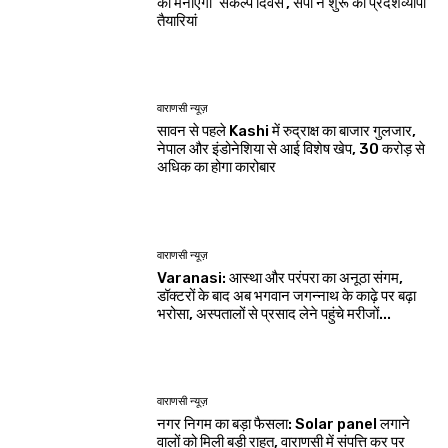
को मनाएगी ‘संकल्प दिवस’, सपा ने शुरू की प्रदेशव्यापी
तैयारियां
वाराणसी न्यूज़
सावन से पहले Kashi में रुद्राक्ष का बाजार गुलजार,
नेपाल और इंडोनेशिया से आई विशेष खेप, 30 करोड़ से
अधिक का होगा कारोबार
वाराणसी न्यूज़
Varanasi: आस्था और परंपरा का अनूठा संगम,
डॉक्टरों के बाद अब भगवान जगन्नाथ के काढ़े पर बढ़ा
भरोसा, अस्पतालों से प्रसाद लेने पहुंचे मरीजों...
वाराणसी न्यूज़
नगर निगम का बड़ा फैसला: Solar panel लगाने
वालों को मिली बड़ी राहत, वाराणसी में संपत्ति कर पर