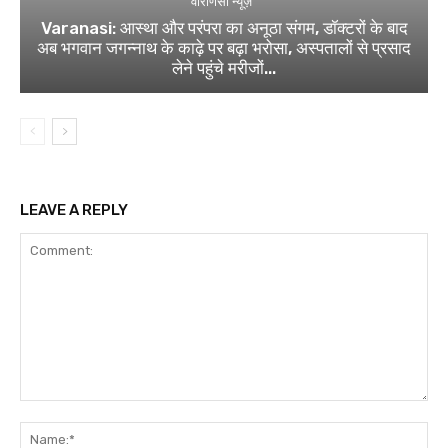
वाराणसी न्यूज़
Varanasi: आस्था और परंपरा का अनूठा संगम, डॉक्टरों के बाद
अब भगवान जगन्नाथ के काढ़े पर बढ़ा भरोसा, अस्पतालों से प्रसाद
लेने पहुंचे मरीजों...
LEAVE A REPLY
Comment:
Na