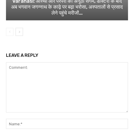
Varanasi: आस्था और परंपरा का अनूठा संगम, डॉक्टरों के बाद
अब भगवान जगन्नाथ के काढ़े पर बढ़ा भरोसा, अस्पतालों से प्रसाद
लेने पहुंचे मरीजों...
LEAVE A REPLY
Comment:
Na