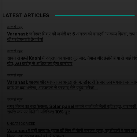
LATEST ARTICLES
वाराणसी न्यूज़
Varanasi: जनेश्वर मिश्र की जयंती पर 5 अगस्त को मनाएगी ‘संकल्प दिवस’, सपा न
की प्रदेशव्यापी तैयारियां
वाराणसी न्यूज़
सावन से पहले Kashi में रुद्राक्ष का बाजार गुलजार, नेपाल और इंडोनेशिया से आई विश
खेप, 30 करोड़ से अधिक का होगा कारोबार
वाराणसी न्यूज़
Varanasi: आस्था और परंपरा का अनूठा संगम, डॉक्टरों के बाद अब भगवान जगन्ना
काढ़े पर बढ़ा भरोसा, अस्पतालों से प्रसाद लेने पहुंचे मरीजों...
वाराणसी न्यूज़
नगर निगम का बड़ा फैसला: Solar panel लगाने वालों को मिली बड़ी राहत, वाराणसी म
संपत्ति कर पर मिलेगी अतिरिक्त 10% छूट
UNCATEGORIZED
Varanasi में बड़ी वारदात: युवक की सिर में गोली मारकर हत्या, पट्टीदारी में चल रहा
विवाद, एक सप्ताह पहले हुई थी पंचायत