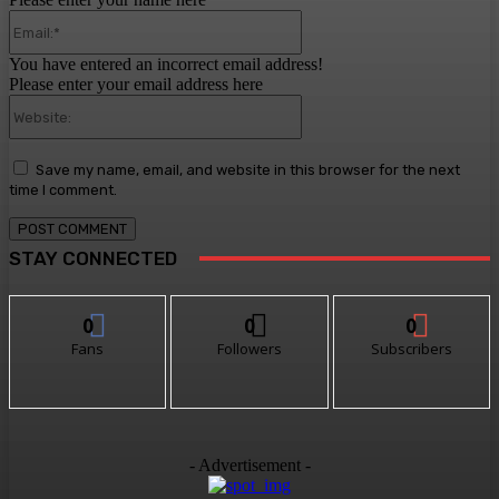
Email:*
You have entered an incorrect email address!
Please enter your email address here
Website:
Save my name, email, and website in this browser for the next
time I comment.
STAY CONNECTED
0
0
0
Fans
Followers
Subscribers
- Advertisement -