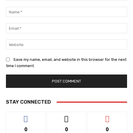
Comment:
Na
Ema
Web
Save my name, email, and website in this browser for the next
time I comment.
STAY CONNECTED
0
0
0