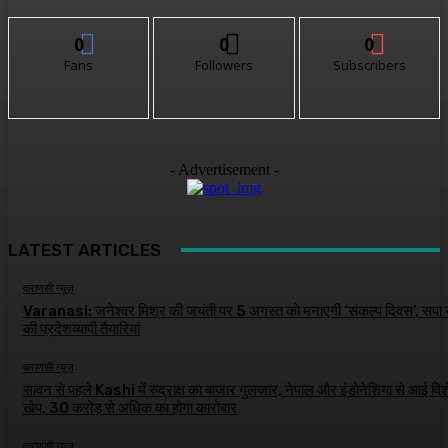
0
0
0
Fans
Followers
Subscribers
- Advertisement -
LATEST ARTICLES
वाराणसी न्यूज़
Varanasi: जनेश्वर मिश्र की जयंती पर 5 अगस्त को मनाएगी ‘संकल्प दिवस’, सपा न
की प्रदेशव्यापी तैयारियां
वाराणसी न्यूज़
सावन से पहले Kashi में रुद्राक्ष का बाजार गुलजार, नेपाल और इंडोनेशिया से आई विश
खेप, 30 करोड़ से अधिक का होगा कारोबार
वाराणसी न्यूज़