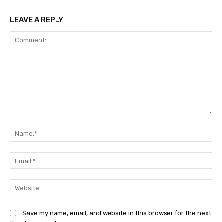
LEAVE A REPLY
Comment:
Na
Ema
Web
Save my name, email, and website in this browser for the next