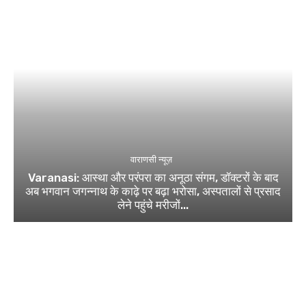
वाराणसी न्यूज़
Varanasi: आस्था और परंपरा का अनूठा संगम, डॉक्टरों के बाद
अब भगवान जगन्नाथ के काढ़े पर बढ़ा भरोसा, अस्पतालों से प्रसाद
लेने पहुंचे मरीजों...