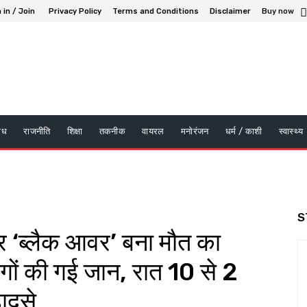
 in / Join
Privacy Policy
Terms and Conditions
Disclaimer
Buy now
ाध
राजनीति
शिक्षा
तकनीक
वायरल
मनोरंजन
धर्म / काशी
स्वास्थ्य
S
 ‘ब्लैक आवर’ बना मौत का
गों की गई जान, रात 10 से 2
हादसे