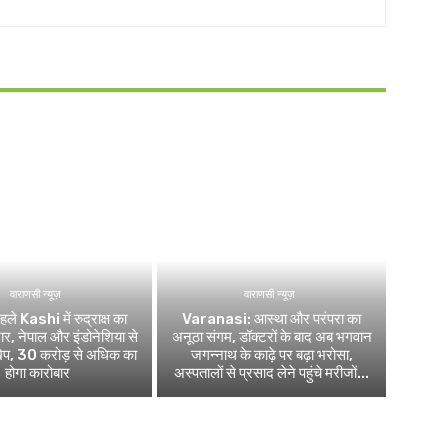
वाराणसी न्यूज़
वाराणसी न्यूज़
ले Kashi में रुद्राक्ष का
Varanasi: आस्था और परंपरा का
र, नेपाल और इंडोनेशिया से
अनूठा संगम, डॉक्टरों के बाद अब भगवान
खेप, 30 करोड़ से अधिक का
जगन्नाथ के काढ़े पर बढ़ा भरोसा,
होगा कारोबार
अस्पतालों से प्रसाद लेने पहुंचे मरीजों...