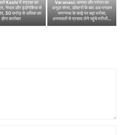
ले Kashi में रुद्राक्ष का
Varanasi: आस्था और परंपरा का
र, नेपाल और इंडोनेशिया से
अनूठा संगम, डॉक्टरों के बाद अब भगवान
खेप, 30 करोड़ से अधिक का
जगन्नाथ के काढ़े पर बढ़ा भरोसा,
होगा कारोबार
अस्पतालों से प्रसाद लेने पहुंचे मरीजों...
Name:*