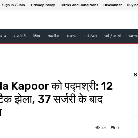
Sign in / Join
Privacy Policy
Terms and Conditions
Disclaimer
Buy n
पराध
राजनीति
शिक्षा
तकनीक
वायरल
मनोरंजन
धर्म / काशी
स्वास्थ
S
a Kapoor को पद्मश्री: 12
ैक झेला, 37 सर्जरी के बाद
स
49
0