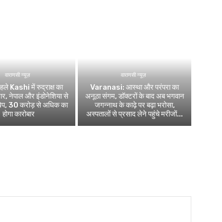
वाराणसी न्यूज़
वाराणसी न्यूज़
ले Kashi में रुद्राक्ष का
Varanasi: आस्था और परंपरा का
र, नेपाल और इंडोनेशिया से
अनूठा संगम, डॉक्टरों के बाद अब भगवान
खेप, 30 करोड़ से अधिक का
जगन्नाथ के काढ़े पर बढ़ा भरोसा,
होगा कारोबार
अस्पतालों से प्रसाद लेने पहुंचे मरीजों...