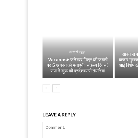
वाराणसी न्यूज़
सावन से पह
Varanasi: जनेश्वर मिश्र की जयंती
बाजार गुलजा
पर 5 अगस्त को मनाएगी ‘संकल्प दिवस’,
आई विशेष 
सपा ने शुरू की प्रदेशव्यापी तैयारियां
LEAVE A REPLY