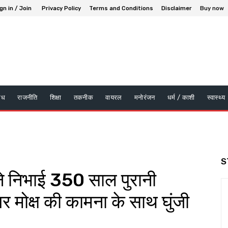
gn in / Join
Privacy Policy
Terms and Conditions
Disclaimer
Buy now
ाध
राजनीति
शिक्षा
तकनीक
वायरल
मनोरंजन
धर्म / काशी
स्वास्थ्य
S
 निभाई 350 साल पुरानी
र मोक्ष की कामना के साथ घुंजी