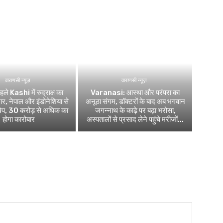
वाराणसी न्यूज़
वाराणसी न्यूज़
ले Kashi में रुद्राक्ष का
Varanasi: आस्था और परंपरा का
र, नेपाल और इंडोनेशिया से
अनूठा संगम, डॉक्टरों के बाद अब भगवान
खेप, 30 करोड़ से अधिक का
जगन्नाथ के काढ़े पर बढ़ा भरोसा,
होगा कारोबार
अस्पतालों से प्रसाद लेने पहुंचे मरीजों...