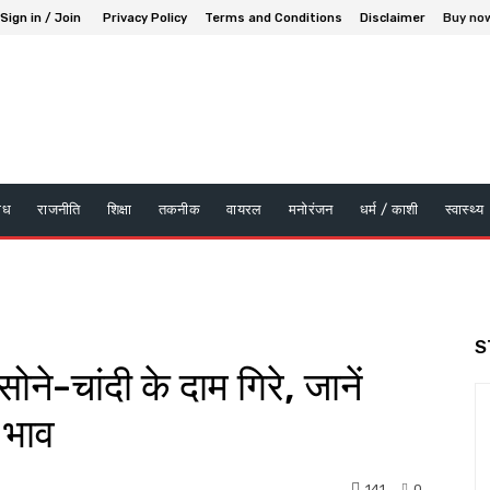
Sign in / Join
Privacy Policy
Terms and Conditions
Disclaimer
Buy no
ाध
राजनीति
शिक्षा
तकनीक
वायरल
मनोरंजन
धर्म / काशी
स्वास्थ्य
S
-चांदी के दाम गिरे, जानें
 भाव
141
0