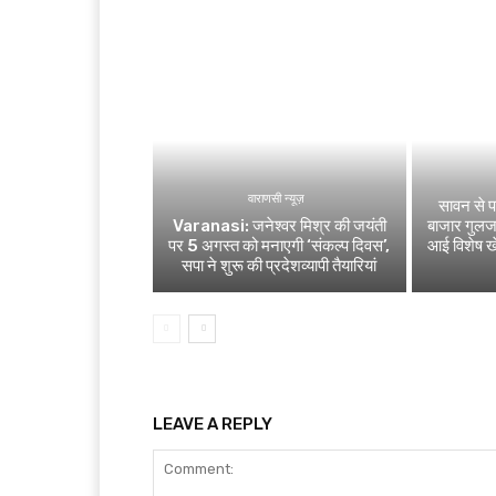
वाराणसी न्यूज़
सावन से पह
Varanasi: जनेश्वर मिश्र की जयंती
बाजार गुलजा
पर 5 अगस्त को मनाएगी ‘संकल्प दिवस’,
आई विशेष 
सपा ने शुरू की प्रदेशव्यापी तैयारियां
LEAVE A REPLY